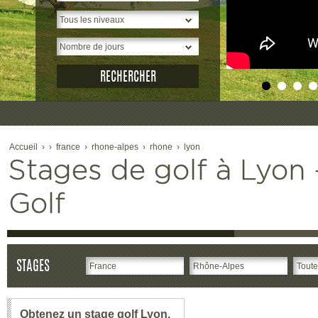
Accueil
›
›
france
›
rhone-alpes
›
rhone
›
lyon
Stages de golf à Lyon -
Golf
STAGES
Obtenez un stage golf Lyon,