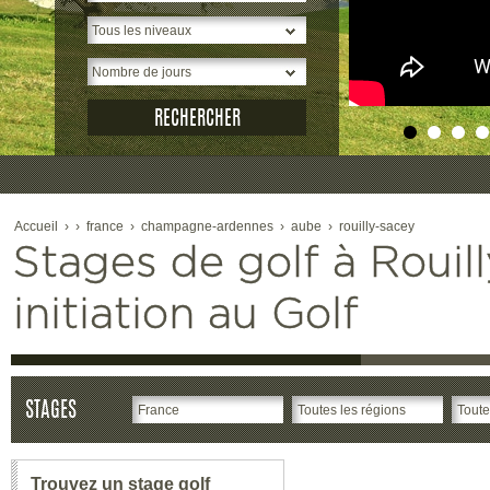
Accueil
›
›
france
›
champagne-ardennes
›
aube
›
rouilly-sacey
Stages de golf à Rouill
initiation au Golf
STAGES
Trouvez un stage golf