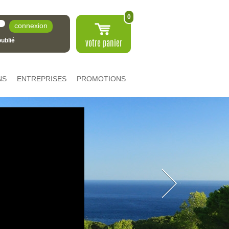
0
ublié
votre
panier
NS
ENTREPRISES
PROMOTIONS