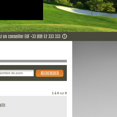
z un conseiller EGF +33 (0)9 52 333 333
1 à 0
sur
0
utir.