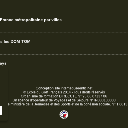
France métropolitaine par villes
ans les DOM-TOM
pays
Conception site internet
Greentic.net
© Ecole du Golf Français 2014 - Tous droits réservés
Organisme de formation DIRECCTE N° 93 06 07137 06
Un licence d’opérateur de Voyages et de Séjours N° IN083130003
é par le ministère de la Jeunesse et des Sports et de la cohésion sociale. N° 1 00