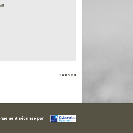
aut
1 à 0
sur
0
Paiement sécurisé par