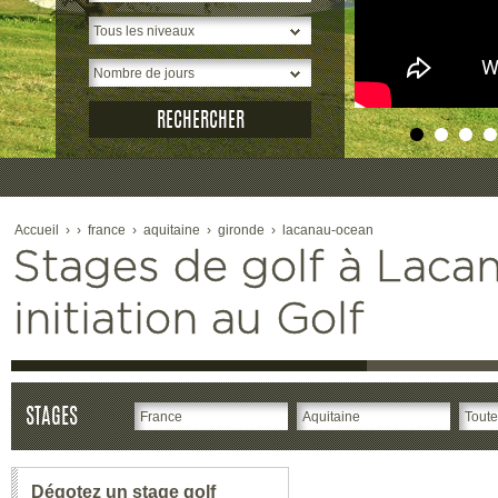
Accueil
›
›
france
›
aquitaine
›
gironde
›
lacanau-ocean
Stages de golf à Laca
initiation au Golf
STAGES
Dégotez un stage golf