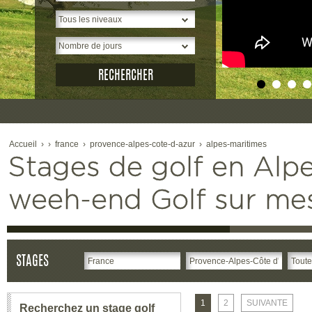
2
Accueil
›
›
france
›
provence-alpes-cote-d-azur
›
alpes-maritimes
Stages de golf en Alpe
weeh-end Golf sur me
STAGES
1
2
SUIVANTE
Recherchez un stage golf