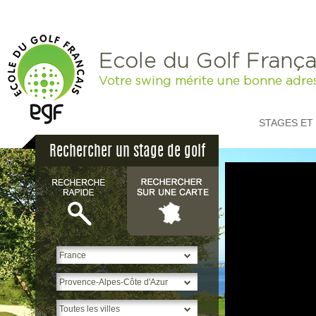
Ecole du Golf França
Votre swing mérite une bonne adre
STAGES ET
Rechercher un stage de golf
p
H
S
*