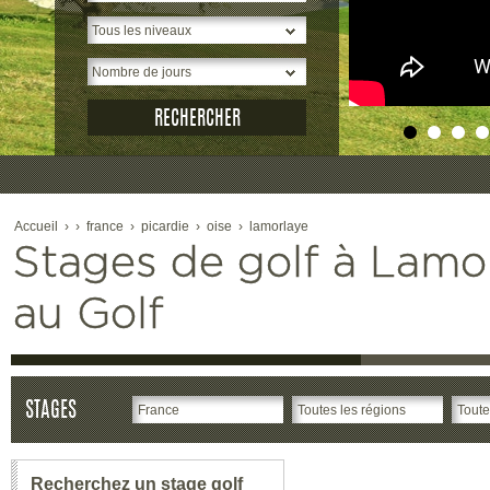
Accueil
›
›
france
›
picardie
›
oise
›
lamorlaye
Stages de golf à Lamorl
au Golf
STAGES
Recherchez un stage golf