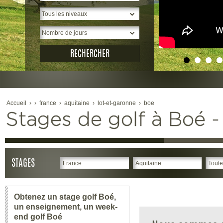
Accueil
›
›
france
›
aquitaine
›
lot-et-garonne
›
boe
Stages de golf à Boé - 
STAGES
Obtenez un stage golf Boé,
un enseignement, un week-
end golf Boé