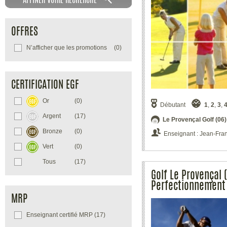
Biot
ou à proximité de
Biot
en Alpes-
Maritimes dans la région Provence-
Alpes-Côte d'Azur ?
OFFRES
EGF vous permet de connaître des
temps de détente golf unique et de
N’afficher que les promotions
(0)
cohésion avec votre famille sur les plus
prisés
golf à Biot
.
Bénéficiez des plus intéressantes offres
et promotions pour votre
stage de golf
CERTIFICATION EGF
Biot
, séjour et voyage golf en semaine
ou week-end.
Or
(0)
Débutant
1
,
2
,
3
,
Profitez également de tous nos packs
Argent
(17)
de
séjours et stages de golf à Biot
Le Provençal Golf (06)
Organisez vos escapades
Bronze
(0)
Enseignant : Jean-Fra
golf à Biot avec EGF le
maître du stage de golf à la
Vert
(0)
carte
Tous
(17)
Golf Le Provençal 
Envie d'un week end golf à Biot ? Vous
souhaiteriez un séjour golf de grand
Perfectionnement 
standing en Amoureux à Biot ?
MRP
N'hésitez plus, choisissez les
escapades golf dans une destination de
Enseignant certifié MRP
(17)
rêve ou faites le choix d'une initiation