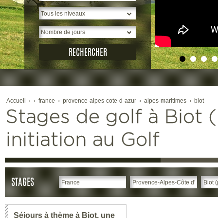
2
Accueil
›
›
france
›
provence-alpes-cote-d-azur
›
alpes-maritimes
›
biot
Stages de golf à Biot (
initiation au Golf
STAGES
Séjours à thème à Biot, une