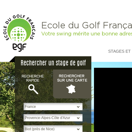
Ecole du Golf França
Votre swing mérite une bonne adre
STAGES ET
Rechercher un stage de golf
p
H
S
*