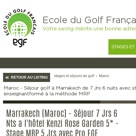
Ecole du Golf França
Votre swing mérite une bonne adre
STAGES ET
stages et séjours de golf
›
Maroc
RETOUR AU LISTING
Maroc - Séjour golf à Marrakech de 7 Jrs 6 nuits avec s
enseignantformé à la méthode MRP
Marrakech (Maroc) - Séjour 7 Jrs 6
Nts a l'hôtel Kenzi Rose Garden 5* -
Stage MRP 5 Jrs avec Pro EGF