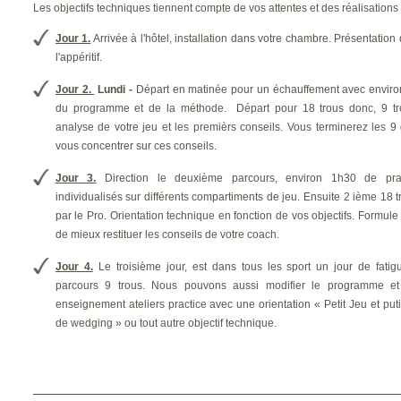
Marrakech.
Les objectifs techniques tiennent compte de vos attentes et des réalisations d
Stage de golf 5 jours / 5 parcours
Jour 1.
Arrivée à l'hôtel, installation dans votre chambre. Présentatio
différents
l'appéritif.
5 jours d'enseignement sur parcours avec un
professionnel certifié EGF. Les journées
Jour 2.
Lundi -
Départ en matinée pour un échauffement avec environ
s'organisent avec un entraînement / éhauffement
du programme et de la méthode. Départ pour 18 trous donc, 9 tr
de 1h30 dans différents compartiment de jeu,
analyse de votre jeu et les premièrs conseils. Vous terminerez les 9
suivi d'un parcours 18 trous dont 9 accompagnés.
vous concentrer sur ces conseils.
Vous allez découvir un enseignemet suptile
orienté techniques et tactiques de jeu d'environ
Jour 3.
Direction le deuxième parcours, environ 1h30 de pract
1h30. Suivi d'un accompagnement parcours de 9
premiers trous avec des conseils techniques et
individualisés sur différents compartiments de jeu. Ensuite 2 ième 18
tactiques individualisés. Vos 9 derniers trous
par le Pro. Orientation technique en fonction de vos objectifs. Formule 
accompagné de votre caddy marocain, vous
de mieux restituer les conseils de votre coach.
permettront de mettre en application et
développer vos propres ressentis.
Jour 4.
Le troisième jour, est dans tous les sport un jour de fati
parcours 9 trous. Nous pouvons aussi modifier le programme et
Les 5 golfs différents seront choisis parmis les
enseignement ateliers practice avec une orientation « Petit Jeu et put
14 golfs autour de Marrakech :
de wedging » ou tout autre objectif technique.
Le Palmeraie Golf Club, Le Al Maaden Golf,
l'Atlas Golf, le Golf Amelkis, le Golf Samanah, le
Jour 5.
Départ pour un nouveau parcours, 1h30 de practice. Le thème
Royal Golf de Marrakech, Le Golf Assoufid, Le
Noria...
préparation et organisation mentale sur parcours. 18 trous dont 9 tr
(Les transferts de l'hôtel vers les différents
golfs avec retour hôtel sont inclus).
d'alterner conseils et restittion en parcours libre.