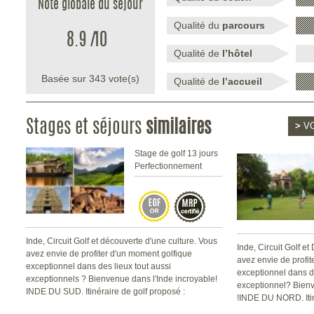
Note globale du séjour
Qualité du
parcours
8.9
/
10
Qualité de
l’hôtel
Basée sur
343
vote(s)
Qualité de
l’accueil
Stages et séjours
similaires
>
VO
Stage de golf 13 jours
Perfectionnement
Inde, Circuit Golf et découverte d'une culture. Vous
Inde, Circuit Golf e
avez envie de profiter d'un moment golfique
avez envie de profi
exceptionnel dans des lieux tout aussi
exceptionnel dans de
exceptionnels ? Bienvenue dans l'Inde incroyable!
exceptionnel? Bienv
INDE DU SUD. Itinéraire de golf proposé :
!INDE DU NORD. Itiné
BANGALORE - MYSORE - HYDERABAD
Kashmir / Agra / Jai