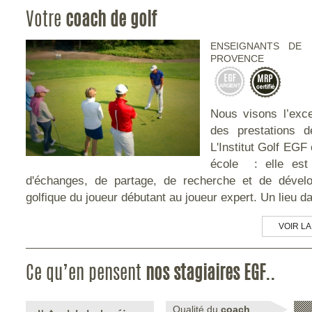
"Sur les golfs de Marrakech, les cadets ne sont
Votre
coach de golf
Jour 6.
Départ pour le derniers parcours, pour un test de classem
plus obligatoires, mais vous pouvez profitez du
accompagnés par le pro.
plaisir de marcher sans porter votre sac. Coût de
ENSEIGNANTS DE 
20 euros environ par parcours à votre charge"
PROVENCE
Jour 7
.
Journée libre - départ pour l'aéroport.
(Le programme peut être modifié en fonction de votre niveau ainsi que de
fréquentation)
Nous visons l’exce
des prestations 
L'Institut Golf EGF
école : elle est 
d'échanges, de partage, de recherche et de dével
golfique du joueur débutant au joueur expert. Un lieu da
VOIR LA
Ce qu’en pensent
nos stagiaires EGF..
Qualité du
coach