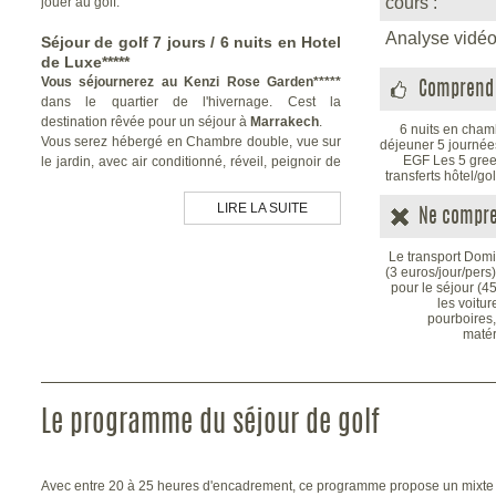
cours :
jouer au golf.
Analyse vidéo
Séjour de golf 7 jours / 6 nuits en Hotel
de Luxe*****
Vous séjournerez au Kenzi Rose Garden*****
Comprend 
dans le quartier de l'hivernage. Cest la
destination rêvée pour un séjour à
Marrakech
.
6 nuits en cham
Vous serez hébergé en Chambre double, vue sur
déjeuner 5 journée
EGF Les 5 green
le jardin, avec air conditionné, réveil, peignoir de
transferts hôtel/gol
bain, service de blanchisserie, coffre fort, canapé-
lit, balcon, parking, transfert, wifi...
LIRE LA SUITE
Ne compre
Nous avons choisi la
formule "Petits déjeuners",
Le transport Domic
ce qui vous laisse le loisir de pouvir dîner en ville
(3 euros/jour/pers
et profiter de Marrakech. Il y a deux resaurants sur
pour le séjour (4
place au Kenzi, un Marocain et un Italien, en plus
les voitur
pourboires
du buffet classique.
matér
Nous pouvons adapter vos nuitées en fonction
de vos possibilités de vols. Les stages
débutent le lundi, mais les arrivées et départs
Le programme du séjour de golf
se font les weekend...
Ensuite accompagné de votre enseignant vous
allez découvrir les plus beaux golfs autour de
Avec entre 20 à 25 heures d'encadrement, ce programme propose un mixte 