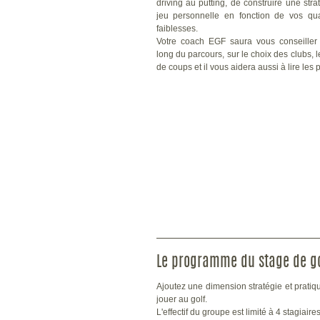
driving au putting, de construire une stra
jeu personnelle en fonction de vos qua
faiblesses.
Votre coach EGF saura vous conseiller 
long du parcours, sur le choix des clubs, l
de coups et il vous aidera aussi à lire les 
Le programme du stage de go
Ajoutez une dimension stratégie et pratiq
jouer au golf.
L'effectif du groupe est limité à 4 stagiai