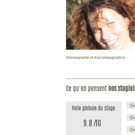
d'enseignante et d'accompagnatrice. ...
Ce qu’en pensent
nos stagiai
Qu
Note globale du stage
Qu
9.8
/
10
Qu