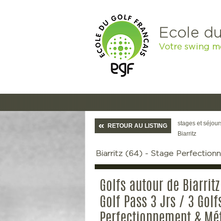
Ecole du
Votre swing m
stages et séjour
RETOUR AU LISTING
Biarritz
Biarritz (64) - Stage Perfectio
Golfs autour de Biarritz
Golf Pass 3 Jrs / 3 Golf
Perfectionnement & Mé