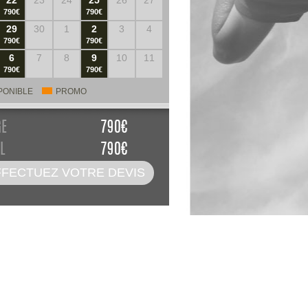
22
23
24
25
26
27
790€
790€
29
30
1
2
3
4
790€
790€
6
7
8
9
10
11
790€
790€
PONIBLE
PROMO
GE
790
€
L
790
€