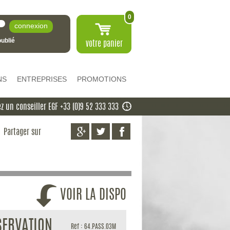
0
ublié
votre
panier
NS
ENTREPRISES
PROMOTIONS
z un conseiller EGF +33 (0)9 52 333 333
Partager sur
VOIR LA DISPO
SERVATION
Ref : 64.PASS.03M