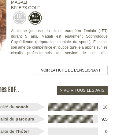
MAGALI
BPJEPS GOLF
Ancienne joueuse du circuit européen féminin (LET)
durant 5 ans, Magali est également Sophrologue
Caycédienne (préparation mentale du sportif). Elle met
son âme de compétitrice et tout ce qu'elle a appris sur les
circuits professionnels au service de son rôle
VOIR LA FICHE DE L'ENSEIGNANT
res EGF..
>
VOIR TOUS LES AVIS
alité du
coach
10
alité du
parcours
9.5
alité de
l’hôtel
0