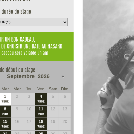
e durée de stage
R UN BON CADEAU,
 DE CHOISIR UNE DATE AU HASARD
n cadeau sera valable un an)
 de début du stage
Septembre
2026
►
Mar
Mer
Jeu
Ven
Sam
Dim
1
2
3
4
5
6
790€
790€
8
9
10
11
12
13
790€
790€
15
16
17
18
19
20
790€
790€