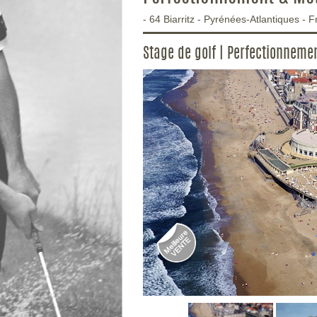
-
64
Biarritz
-
Pyrénées-Atlantiques
-
F
Stage de golf | Perfectionneme