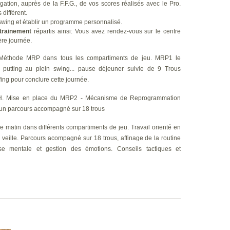
ation, auprès de la F.F.G., de vos scores réalisés avec le Pro.
diffèrent.
swing et établir un programme personnalisé.
trainement
répartis ainsi: Vous avez rendez-vous sur le centre
ère journée.
 Méthode MRP dans tous les compartiments de jeu. MRP1 le
utting au plein swing... pause déjeuner suivie de 9 Trous
ing pour conclure cette journée.
2H. Mise en place du MRP2 - Mécanisme de Reprogrammation
d'un parcours accompagné sur 18 trous
e matin dans différents compartiments de jeu. Travail orienté en
 veille. Parcours acompagné sur 18 trous, affinage de la routine
ise mentale et gestion des émotions. Conseils tactiques et