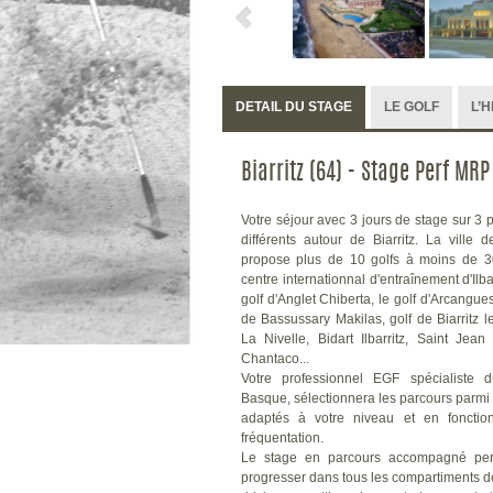
DETAIL DU STAGE
LE GOLF
L’
Biarritz (64) - Stage Perf MRP 
Votre séjour avec 3 jours de stage sur 3 
différents autour de Biarritz. La ville d
propose plus de 10 golfs à moins de 
centre internationnal d'entraînement d'Ilbar
golf d'Anglet Chiberta, le golf d'Arcangues
de Bassussary Makilas, golf de Biarritz l
La Nivelle, Bidart Ilbarritz, Saint Jea
Chantaco...
Votre professionnel EGF spécialiste 
Basque, sélectionnera les parcours parmi 
adaptés à votre niveau et en fonctio
fréquentation.
Le stage en parcours accompagné pe
progresser dans tous les compartiments d