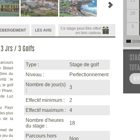
21
28
5
Ce stage peut être offert
HEBERGEMENT
LES AVIS
en bon cadeau
DIS
3 Jrs / 3 Golfs
STA
parcours
Type :
Stage de golf
TOTA
e Bidart
30mn du
Niveau :
Perfectionnement
ritz : le
Nombre de jour(s)
, le golf
3
:
e Phare,
n de Luz
Effectif minimum :
2
du Pays
Effectif maximum :
4
les plus
n de la
Nombre d'heures
18
du stage :
rmet de
Parcours hors
e jeu du
Non