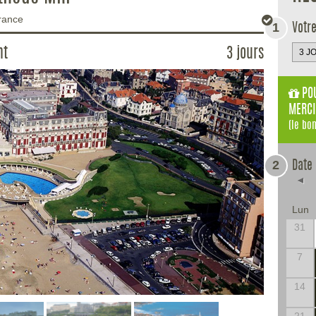
rance
1
Votr
nt
3 jours
POU
MERCI
(le bo
2
Date
◄
Lun
31
7
14