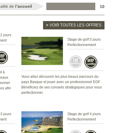
alité de
l’accueil
10
>
VOIR TOUTES LES OFFRES
 2 jours
Stage de golf 5 jours
ment
Perfectionnement
nt à
Vous allez découvrir les plus beaux parcours du
 beaux
pays Basque et jouer avec un professionnel EGF.
ionnel
Bénéficiez de ses conseils stratégiques pour vous
es afin
perfectionner.
 3 jours
Stage de golf 4 jours
ment
Perfectionnement