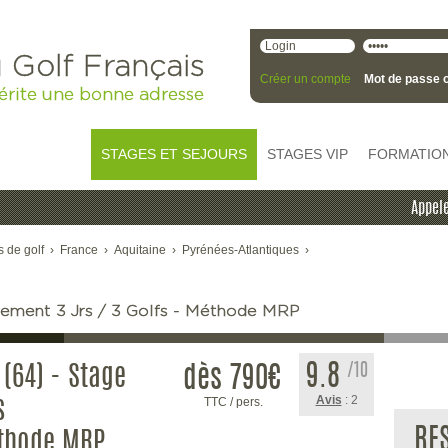
 Golf Français
Créer un compte
Mot de passe o
érite une bonne adresse
STAGES ET SEJOURS
STAGES VIP
FORMATIO
Appele
s de golf
›
France
›
Aquitaine
›
Pyrénées-Atlantiques
›
nnement 3 Jrs / 3 Golfs - Méthode MRP
9.8
/10
 (64) - Stage
dès 790
€
Avis
: 2
TTC / pers.
s
RE
thode MRP